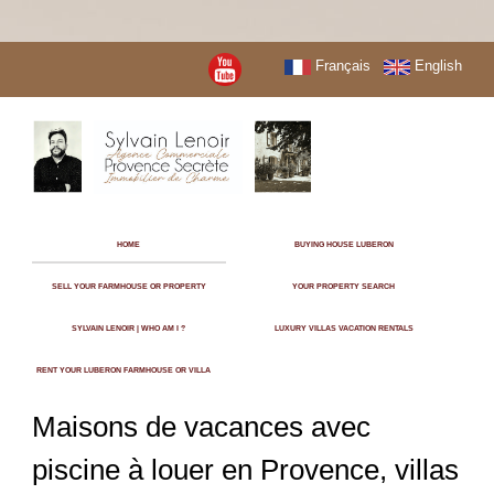
Français
English
HOME
BUYING HOUSE LUBERON
SELL YOUR FARMHOUSE OR PROPERTY
YOUR PROPERTY SEARCH
SYLVAIN LENOIR | WHO AM I ?
LUXURY VILLAS VACATION RENTALS
RENT YOUR LUBERON FARMHOUSE OR VILLA
Maisons de vacances avec
piscine à louer en Provence, villas