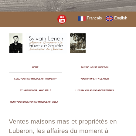
Français
English
HOME
BUYING HOUSE LUBERON
SELL YOUR FARMHOUSE OR PROPERTY
YOUR PROPERTY SEARCH
SYLVAIN LENOIR | WHO AM I ?
LUXURY VILLAS VACATION RENTALS
RENT YOUR LUBERON FARMHOUSE OR VILLA
Ventes maisons mas et propriétés en
Luberon, les affaires du moment à